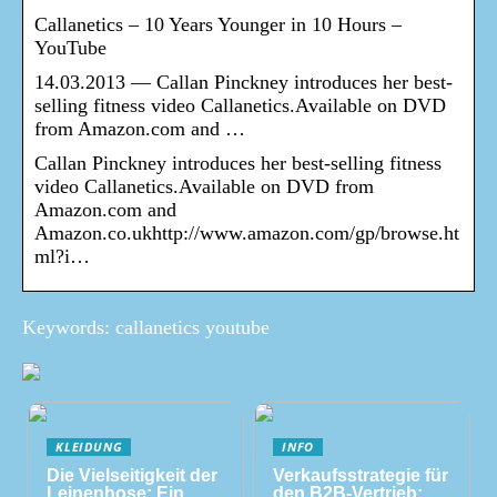
Callanetics – 10 Years Younger in 10 Hours –
YouTube
14.03.2013 — Callan Pinckney introduces her best-
selling fitness video Callanetics.Available on DVD
from Amazon.com and …
Callan Pinckney introduces her best-selling fitness
video Callanetics.Available on DVD from
Amazon.com and
Amazon.co.ukhttp://www.amazon.com/gp/browse.ht
ml?i…
Keywords: callanetics youtube
KLEIDUNG
INFO
Die Vielseitigkeit der
Verkaufsstrategie für
Leinenhose: Ein
den B2B-Vertrieb: