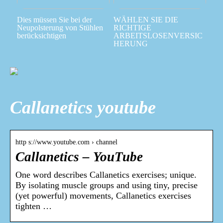
Dies müssen Sie bei der
WÄHLEN SIE DIE
Neupolsterung von Stühlen
RICHTIGE
berücksichtigen
ARBEITSLOSENVERSIC
HERUNG
Callanetics youtube
http s://www.youtube.com › channel
Callanetics – YouTube
One word describes Callanetics exercises; unique.
By isolating muscle groups and using tiny, precise
(yet powerful) movements, Callanetics exercises
tighten …