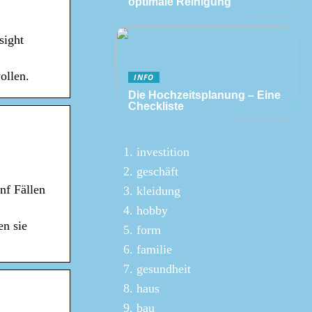
optimale Reinigung
sight
ollen.
INFO
Die Hochzeitsplanung – Eine
Checkliste
investition
geschäft
nf Fällen
kleidung
hobby
en sie
form
familie
gesundheit
haus
bau