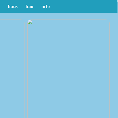
t
haus
bau
info