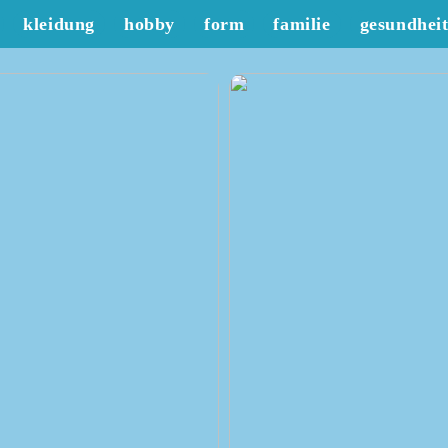
kleidung
hobby
form
familie
gesundhei