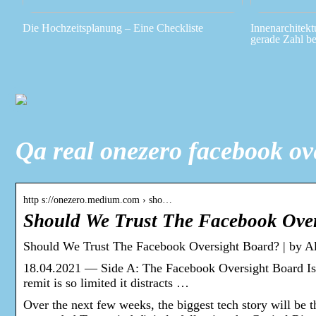
Die Hochzeitsplanung – Eine Checkliste
Innenarchitekt
gerade Zahl be
Qa real onezero facebook ov
http s://onezero.medium.com › sho…
Should We Trust The Facebook Ove
Should We Trust The Facebook Oversight Board? | by A
18.04.2021 — Side A: The Facebook Oversight Board Is a 
remit is so limited it distracts …
Over the next few weeks, the biggest tech story will b