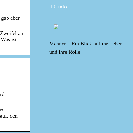
info
 gab aber
 Zweifel an
 Was ist
Männer – Ein Blick auf ihr Leben
und ihre Rolle
rd
rd
auf, den