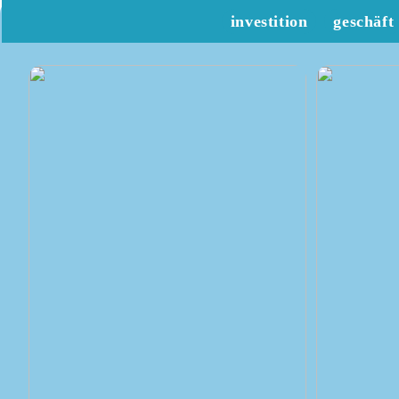
investition
geschäft