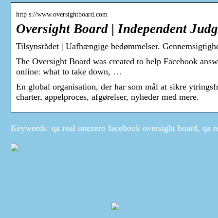
http s://www.oversightboard.com
Oversight Board | Independent Jud
Tilsynsrådet | Uafhængige bedømmelser. Gennemsigtighe
The Oversight Board was created to help Facebook answe
online: what to take down, …
En global organisation, der har som mål at sikre ytring
charter, appelproces, afgørelser, nyheder med mere.
Keywords: qa real onezero facebook oversight board, qa r