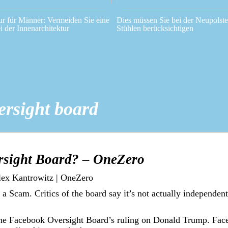
ur für Männer: Vermeiden Sie eine
Dies müssen Sie bei der Neupolst
i der Innenarchitektur
Stühlen berücksichtigen
ersight board
rsight Board? – OneZero
lex Kantrowitz | OneZero
Scam. Critics of the board say it’s not actually independent,
e the Facebook Oversight Board’s ruling on Donald Trump. Fa