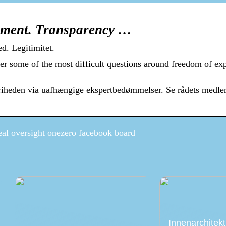
gment. Transparency …
d. Legitimitet.
r some of the most difficult questions around freedom of ex
sfriheden via uafhængige ekspertbedømmelser. Se rådets medl
eal oversight onezero facebook board
Innenarchitekt