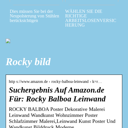
Dies müssen Sie bei der
WÄHLEN SIE DIE
Neupolsterung von Stühlen
RICHTIGE
berücksichtigen
ARBEITSLOSENVERSIC
HERUNG
Rocky bild
http s://www.amazon.de › rocky-balboa-leinwand › k=r…
Suchergebnis Auf Amazon.de
Für: Rocky Balboa Leinwand
ROCKY BALBOA Poster Dekorative Malerei
Leinwand Wandkunst Wohnzimmer Poster
Schlafzimmer Malerei,Leinwand Kunst Poster Und
Wandkunst Bilddruck Moderne …