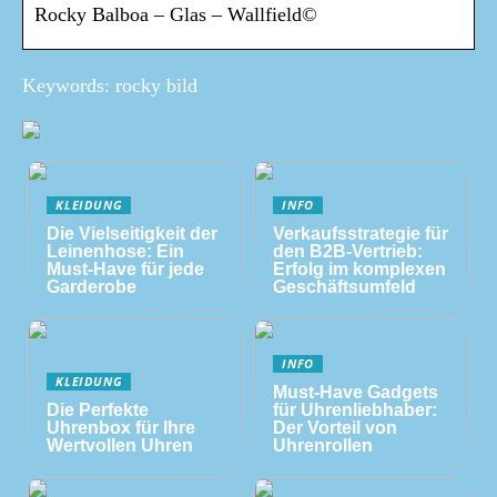
Rocky Balboa – Glas – Wallfield©
Keywords: rocky bild
KLEIDUNG
INFO
Die Vielseitigkeit der
Verkaufsstrategie für
Leinenhose: Ein
den B2B-Vertrieb:
Must-Have für jede
Erfolg im komplexen
Garderobe
Geschäftsumfeld
INFO
KLEIDUNG
Must-Have Gadgets
Die Perfekte
für Uhrenliebhaber:
Uhrenbox für Ihre
Der Vorteil von
Wertvollen Uhren
Uhrenrollen